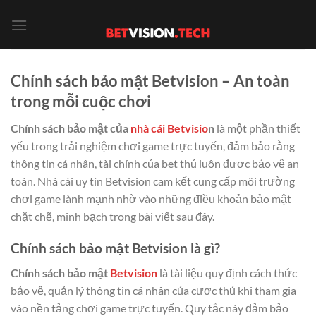
Chuyển
đến
nội
dung
Chính sách bảo mật Betvision – An toàn
trong
mỗi cuộc chơi
Chính sách bảo mật của
nhà cái Betvisio
n
là một phần thiết
yếu trong trải nghiệm chơi game trực tuyến, đảm bảo rằng
thông tin cá nhân, tài chính của bet thủ luôn được bảo vệ an
toàn. Nhà cái uy tín Betvision cam kết cung cấp môi trường
chơi game lành mạnh nhờ vào những điều khoản bảo mật
chặt chẽ, minh bạch trong bài viết sau đây.
Chính sách bảo mật Betvision là gì?
Chính sách bảo mật
Betvision
là tài liệu quy định cách thức
bảo vệ, quản lý thông tin cá nhân của cược thủ khi tham gia
vào nền tảng chơi game trực tuyến. Quy tắc này đảm bảo