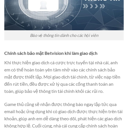
Bảo vệ thông tin dành cho các hội viên
Chính sách bảo mật Betvision khi làm giao dịch
Khi thực hiện giao dịch cá cược trực tuyến tại nhà cái, anh
em có thể hoàn toàn yên tâm nhờ vào các chính sách bảo
mật được thiết lập. Mọi giao dịch tài chính, từ việc nạp tiền
đến rút tiền, đều được xử lý qua các cổng thanh toán an
toàn, giúp bảo vệ thông tin tài chính khỏi các rủi ro.
Game thủ cũng sẽ nhận được thông báo ngay lập tức qua
email hoặc ứng dụng khi có giao dịch được thực hiện trên tài
khoản, giúp anh em dễ dàng theo dõi, phát hiện các giao dịch
không hợp lệ. Cuối cùng, nhà cái cung cấp chính sách hoàn