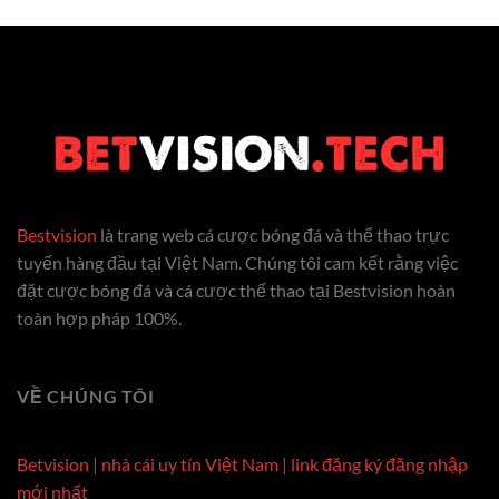
Bestvision
là trang web cá cược bóng đá và thể thao trực
tuyến hàng đầu tại Việt Nam. Chúng tôi cam kết rằng việc
đặt cược bóng đá và cá cược thể thao tại Bestvision hoàn
toàn hợp pháp 100%.
VỀ CHÚNG TÔI
Betvision | nhà cái uy tín Việt Nam | link đăng ký đăng nhập
mới nhất